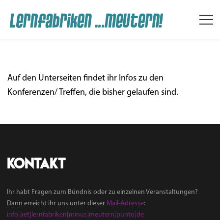
Auf den Unter­sei­ten fin­det ihr Infos zu den
Konferenzen/ Tref­fen, die bis­her gelau­fen sind.
[Archiv]
Kontakt
Ihr habt Fragen zum Bündnis oder zu einzelnen Veranstaltungen?
Dann erreicht ihr uns unter dieser
Mail-Adresse
:
info[aet]lernfabriken[minus]meutern[punto]de