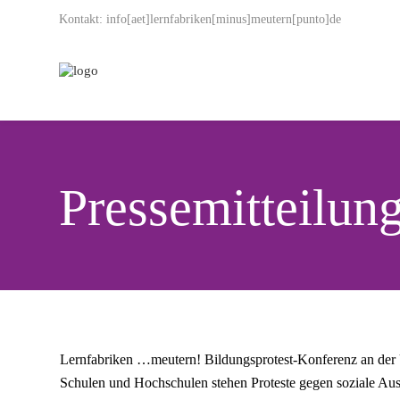
Kontakt: info[aet]lernfabriken[minus]meutern[punto]de
Pressemitteilun
Lern­fa­bri­ken …meu­tern! Bil­dungs­pro­test-Kon­fe­renz an de
Schu­len und Hoch­schu­len ste­hen Pro­tes­te gegen sozia­le Aus