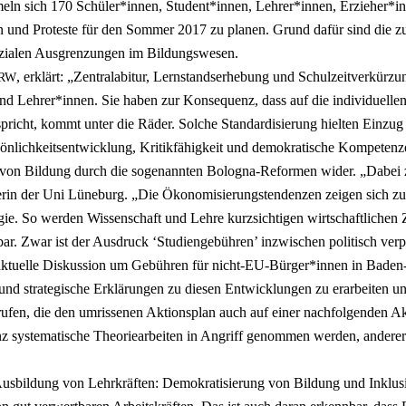
meln sich 170 Schüler*innen, Student*innen, Lehrer*innen, Erzieher*inne
ten und Pro­tes­te für den Som­mer 2017 zu pla­nen. Grund dafür sind die zu
ozia­len Aus­gren­zun­gen im Bil­dungs­we­sen.
, erklärt: „Zen­tral­ab­itur, Lern­stands­er­he­bung und Schul­zeit­ver­kür­
RW
nd Lehrer*innen. Sie haben zur Kon­se­quenz, dass auf die indi­vi­du­el­len
pricht, kommt unter die Räder. Sol­che Stan­dar­di­sie­rung hiel­ten Ein­
­sön­lich­keits­ent­wick­lung, Kri­tik­fä­hig­keit und demo­kra­ti­sche Kom­pe
gen von Bil­dung durch die soge­nann­ten Bolo­gna-Refor­men wider. „Dabei 
he­rin der Uni Lüne­burg. „Die Öko­no­mi­sie­rungs­ten­den­zen zei­gen sich z
­gie. So wer­den Wis­sen­schaft und Leh­re kurz­sich­ti­gen wirt­schaft­li­chen
ar. Zwar ist der Aus­druck ‘Stu­di­en­ge­büh­ren’ inzwi­schen poli­tisch ve
e aktu­el­le Dis­kus­si­on um Gebüh­ren für nicht-EU-Bürger*innen in Baden
d stra­te­gi­sche Erklä­run­gen zu die­sen Ent­wick­lun­gen zu erar­bei­ten und
u­fen, die den umris­se­nen Akti­ons­plan auch auf einer nach­fol­gen­den 
enz sys­te­ma­ti­sche Theo­rie­ar­bei­ten in Angriff genom­men wer­den, ande­rer­se
s­bil­dung von Lehr­kräf­ten: Demo­kra­ti­sie­rung von Bil­dung und Inklu­s