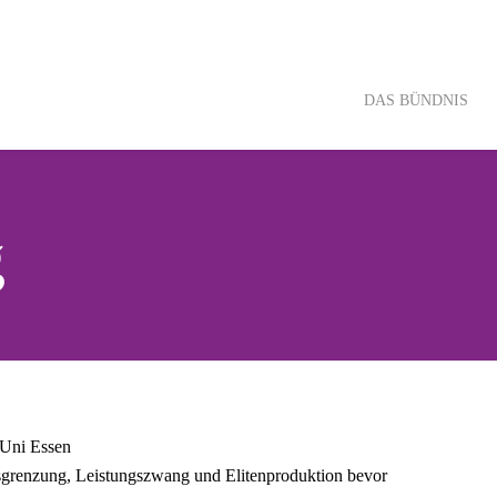
DAS
BÜNDNIS
g
r Uni Essen
­gren­zung, Leis­tungs­zwang und Eli­ten­pro­duk­ti­on bevor