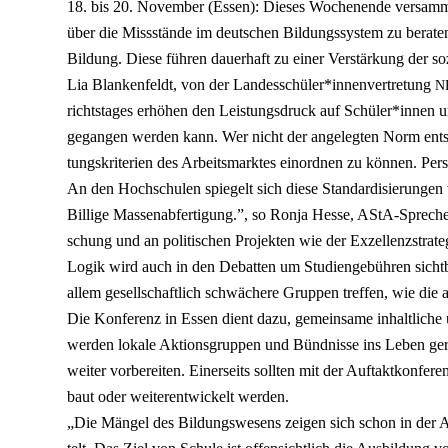
18. bis 20. Novem­ber (Essen): Die­ses Wochen­en­de ver­sam­
über die Miss­stän­de im deut­schen Bil­dungs­sys­tem zu bera­
Bil­dung. Die­se füh­ren dau­er­haft zu einer Ver­stär­kung der s
Lia Blan­ken­feldt, von der Landesschüler*innenvertretung
N
richts­ta­ges erhö­hen den Leis­tungs­druck auf Schüler*innen u
ge­gan­gen wer­den kann. Wer nicht der ange­leg­ten Norm ent­s
tungs­kri­te­ri­en des Arbeits­mark­tes ein­ord­nen zu kön­nen. Per
An den Hoch­schu­len spie­gelt sich die­se Stan­dar­di­sie­run­
Bil­li­ge Mas­sen­ab­fer­ti­gung.”, so Ron­ja Hes­se, AStA-Spre­c
schung und an poli­ti­schen Pro­jek­ten wie der Exzel­lenz­stra­te
Logik wird auch in den Debat­ten um Stu­di­en­ge­büh­ren sicht­b
allem gesell­schaft­lich schwä­che­re Grup­pen tref­fen, wie di
Die Kon­fe­renz in Essen dient dazu, gemein­sa­me inhalt­li­che un
wer­den loka­le Akti­ons­grup­pen und Bünd­nis­se ins Leben ger
wei­ter vor­be­rei­ten. Einer­seits soll­ten mit der Auf­takt­kon­fe­r
baut oder wei­ter­ent­wi­ckelt wer­den.
„Die Män­gel des Bil­dungs­we­sens zei­gen sich schon in der Au