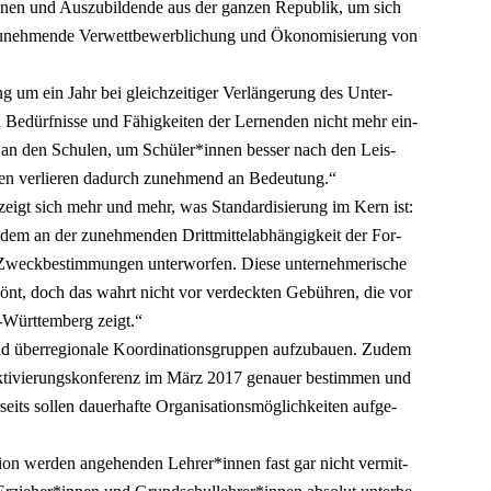
n und Aus­zu­bil­den­de aus der gan­zen Repu­blik, um sich
neh­men­de Ver­wett­be­werb­li­chung und Öko­no­mi­sie­rung von
zung um ein Jahr bei gleich­zei­ti­ger Ver­län­ge­rung des Unter­
 Bedürf­nis­se und Fähig­kei­ten der Ler­nen­den nicht mehr ein­
zug an den Schu­len, um Schüler*innen bes­ser nach den Leis­
­ten­zen ver­lie­ren dadurch zuneh­mend an Bedeu­tung.“
zeigt sich mehr und mehr, was Stan­dar­di­sie­rung im Kern ist:
udem an der zuneh­men­den Dritt­mit­tel­ab­hän­gig­keit der For­
 Zweck­be­stim­mun­gen unter­wor­fen. Die­se unter­neh­me­ri­sche
r­pönt, doch das wahrt nicht vor ver­deck­ten Gebüh­ren, die vor
-Würt­tem­berg zeigt.“
 über­re­gio­na­le Koor­di­na­ti­ons­grup­pen auf­zu­bau­en. Zudem
Akti­vie­rungs­kon­fe­renz im März 2017 genau­er bestim­men und
its sol­len dau­er­haf­te Orga­ni­sa­ti­ons­mög­lich­kei­ten auf­ge­
i­on wer­den ange­hen­den Lehrer*innen fast gar nicht ver­mit­