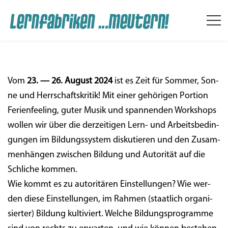
Vom
23. — 26. August 2024
ist es Zeit für Som­mer, Son­
ne und Herr­schafts­kri­tik! Mit einer gehö­ri­gen Por­ti­on
Feri­en­fee­ling, guter Musik und span­nen­den Work­shops
wol­len wir über die der­zei­ti­gen Lern- und Arbeits­be­din­
gun­gen im Bil­dungs­sys­tem dis­ku­tie­ren und den Zusam­
Infos
men­hän­gen zwi­schen Bil­dung und Auto­ri­tät auf die
Schli­che kom­men.
Wie kommt es zu auto­ri­tä­ren Ein­stel­lun­gen? Wie wer­
den die­se Ein­stel­lun­gen, im Rah­men (staat­lich orga­ni­
sier­ter) Bil­dung kul­ti­viert. Wel­che Bil­dungs­pro­gram­me