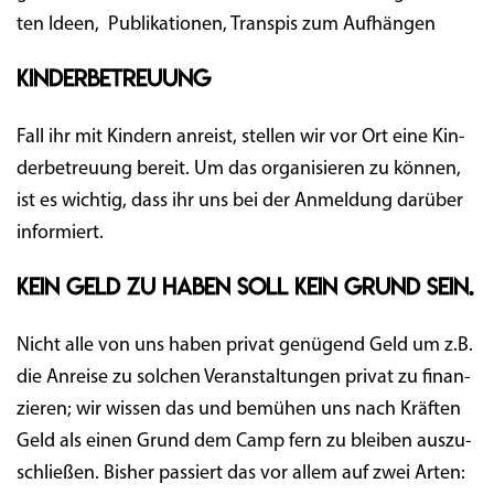
ten Ideen, Publi­ka­tio­nen, Trans­pis zum Aufhängen
Kinderbetreuung
Fall ihr mit Kin­dern anreist, stel­len wir vor Ort eine Kin­
der­be­treu­ung bereit. Um das orga­ni­sie­ren zu kön­nen,
ist es wich­tig, dass ihr uns bei der Anmel­dung dar­über
informiert.
Kein Geld zu haben soll kein Grund sein.
Nicht alle von uns haben pri­vat genü­gend Geld um z.B.
die Anrei­se zu sol­chen Ver­an­stal­tun­gen pri­vat zu finan­
zie­ren; wir wis­sen das und bemü­hen uns nach Kräf­ten
Geld als einen Grund dem Camp fern zu blei­ben aus­zu­
schlie­ßen. Bis­her pas­siert das vor allem auf zwei Arten: