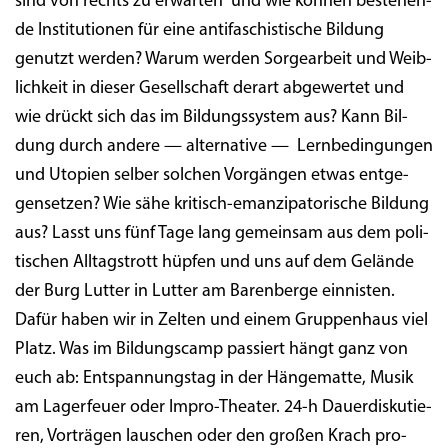
sind von rechts zu erwar­ten und wie kön­nen bestehen­
de Insti­tu­tio­nen für eine anti­fa­schis­ti­sche Bil­dung
genutzt wer­den? War­um wer­den Sor­ge­ar­beit und Weib­
lich­keit in die­ser Gesell­schaft der­art abge­wer­tet und
wie drückt sich das im Bil­dungs­sys­tem aus? Kann Bil­
dung durch ande­re — alter­na­ti­ve — Lern­be­din­gun­gen
und Uto­pien sel­ber sol­chen Vor­gän­gen etwas ent­ge­
gen­set­zen? Wie sähe kri­tisch-eman­zi­pa­to­ri­sche Bil­dung
aus? Lasst uns fünf Tage lang gemein­sam aus dem poli­
ti­schen All­tags­trott hüp­fen und uns auf dem Gelän­de
der Burg Lut­ter in Lut­ter am Baren­ber­ge ein­nis­ten.
Dafür haben wir in Zel­ten und einem Grup­pen­haus viel
Platz. Was im Bil­dungs­camp pas­siert hängt ganz von
euch ab: Ent­span­nungs­tag in der Hän­ge­mat­te, Musik
am Lager­feu­er oder Impro-Thea­ter. 24‑h Dau­er­dis­ku­tie­
ren, Vor­trä­gen lau­schen oder den gro­ßen Krach pro­