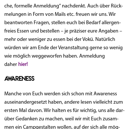
che, for­mel­le Anmel­dung“ nach­denkt. Auch über Rück­
me­lun­gen in Form von Mails etc. freu­en wir uns. Wir
beant­wor­ten Fra­gen, stel­len euch bei Bedarf aller­gen­
frei­es Essen und bestel­len – je prä­zi­ser eure Anga­ben –
mehr oder weni­ger zu essen bei der Vokü. Natür­lich
wür­den wir am Ende der Ver­an­stal­tung ger­ne so wenig
wie mög­lich weg­ge­wor­fen haben. Anmel­dung
daher
hier!
Awareness
Man­che von Euch wer­den sich schon mit Awa­re­ness
aus­ein­an­der­ge­setzt haben, ande­re lesen viel­leicht zum
ers­ten Mal davon. Wir hal­ten es für wich­tig, uns alle dar­
über Gedan­ken zu machen, weil wir mit Euch zusam­
men ein Camp­ge­stal­ten wol­len, auf der sich alle mög­