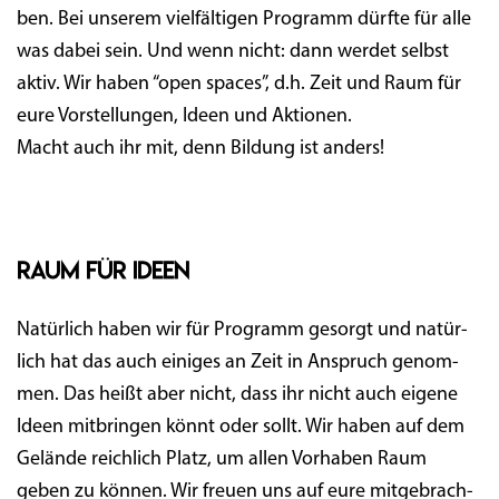
ben. Bei unse­rem viel­fäl­ti­gen Pro­gramm dürf­te für alle
was dabei sein. Und wenn nicht: dann wer­det selbst
aktiv. Wir haben “open spaces”, d.h. Zeit und Raum für
eure Vor­stel­lun­gen, Ideen und Aktio­nen.
Macht auch ihr mit, denn Bil­dung ist anders!
Raum für Ideen
Natür­lich haben wir für Pro­gramm gesorgt und natür­
lich hat das auch eini­ges an Zeit in Anspruch genom­
men. Das heißt aber nicht, dass ihr nicht auch eige­ne
Ideen mit­brin­gen könnt oder sollt. Wir haben auf dem
Gelän­de reich­lich Platz, um allen Vor­ha­ben Raum
geben zu kön­nen. Wir freu­en uns auf eure mit­ge­brach­