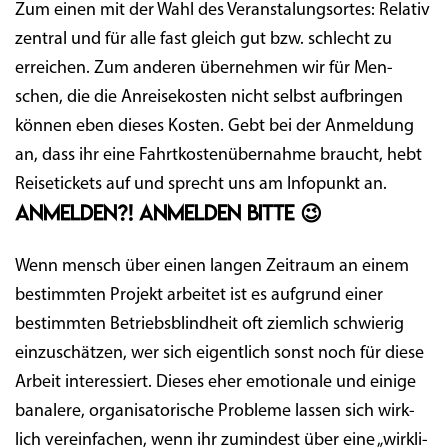
Zum einen mit der Wahl des Ver­an­sta­lungs­or­tes: Rela­tiv
zen­tral und für alle fast gleich gut bzw. schlecht zu
errei­chen. Zum ande­ren über­neh­men wir für Men­
schen, die die Anrei­se­kos­ten nicht selbst auf­brin­gen
kön­nen eben die­ses Kos­ten. Gebt bei der Anmel­dung
an, dass ihr eine Fahrt­kos­ten­über­nah­me braucht, hebt
Rei­se­ti­ckets auf und sprecht uns am Info­punkt an.
Anmelden?! Anmelden bitte 😉
Wenn mensch über einen lan­gen Zeit­raum an einem
bestimm­ten Pro­jekt arbei­tet ist es auf­grund einer
bestimm­ten Betriebs­blind­heit oft ziem­lich schwie­rig
ein­zu­schät­zen, wer sich eigent­lich sonst noch für die­se
Arbeit inter­es­siert. Die­ses eher emo­tio­na­le und eini­ge
bana­le­re, orga­ni­sa­to­ri­sche Pro­ble­me las­sen sich wirk­
lich ver­ein­fa­chen, wenn ihr zumin­dest über eine „wirk­li­