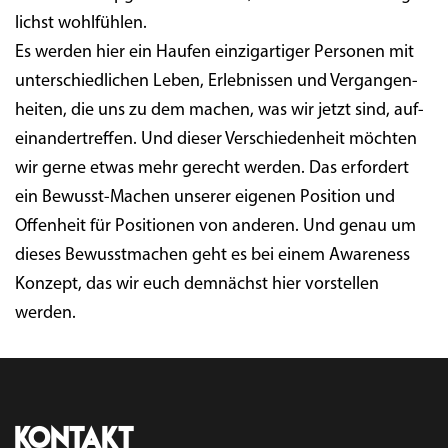
lichst wohl­füh­len.
Es wer­den hier ein Hau­fen ein­zig­ar­ti­ger Per­so­nen mit
unter­schied­li­chen Leben, Erleb­nis­sen und Ver­gan­gen­
hei­ten, die uns zu dem machen, was wir jetzt sind, auf­
ein­an­der­tref­fen. Und die­ser Ver­schie­den­heit möch­ten
wir ger­ne etwas mehr gerecht wer­den. Das erfor­dert
ein Bewusst-Machen unse­rer eige­nen Posi­ti­on und
Offen­heit für Posi­tio­nen von ande­ren. Und genau um
die­ses Bewusst­ma­chen geht es bei einem Awa­re­ness
Kon­zept, das wir euch dem­nächst hier vor­stel­len
werden.
Kontakt