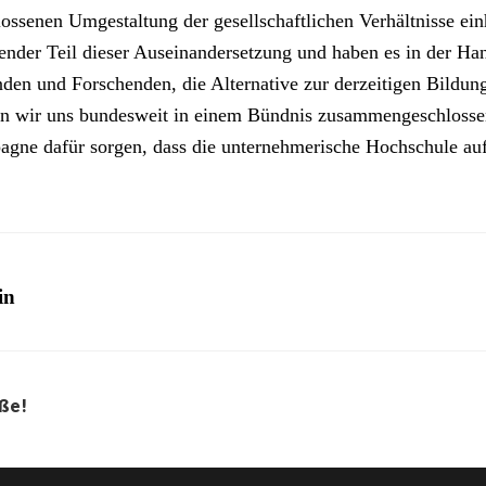
s­se­nen Umge­stal­tung der gesell­schaft­li­chen Ver­hält­nis­se ein
en­der Teil die­ser Aus­ein­an­der­set­zung und haben es in der 
en und For­schen­den, die Alter­na­ti­ve zur der­zei­ti­gen Bil­dungs­p
 wir uns bun­des­weit in einem Bünd­nis zusam­men­ge­schlos­s
gne dafür sor­gen, dass die unter­neh­me­ri­sche Hoch­schu­le auf
in
iße!