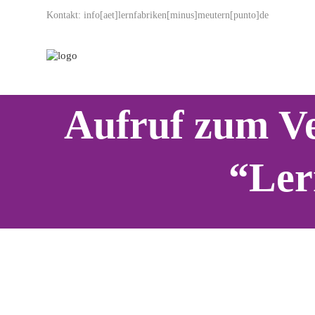
Kontakt: info[aet]lernfabriken[minus]meutern[punto]de
Aufruf zum V
“Ler