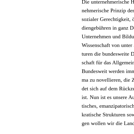
Die unter­neh­me­ri­sche H
neh­me­ri­sche Prin­zip de
sozia­ler Gerech­tig­keit,
di­en­ge­büh­ren in ganz 
Unter­neh­men und Bil­dun
Wis­sen­schaft von unter a
tu­ren die bun­des­wei­te D
schaft für das Allgemei
Bun­des­weit wer­den imme
ma zu novel­lie­ren, di
det sich auf dem Rück­zug
ist. Nun ist es unse­re A
ti­sches, eman­zi­pa­to­ri­
kra­ti­sche Struk­tu­ren s
gen wol­len wir die Lan­d