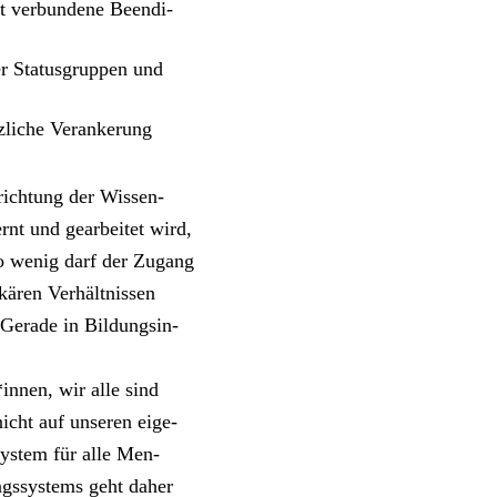
 ver­bun­de­ne Been­di­
er Sta­tus­grup­pen und
­li­che Ver­an­ke­rung
rich­tung der Wis­sen­
nt und gear­bei­tet wird,
­so wenig darf der Zugang
ä­ren Ver­hält­nis­sen
 Gera­de in Bil­dungs­in­
*innen, wir alle sind
icht auf unse­ren eige­
­sys­tem für alle Men­
ngs­sys­tems geht daher