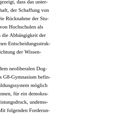
 gezeigt, dass das unter­
schaft, der Schaf­fung von
. Die Rück­nah­me der Stu­
g von Hoch­schu­len als
 die Abhän­gig­keit der
chen Ent­schei­dungs­struk­
­rich­tung der Wis­sen­
em neo­li­be­ra­len Dog­
s G8-Gym­na­si­um befin­
l­dungs­sys­tem mög­lich
_innen, für ein demo­kra­
Leis­tungs­druck, unde­mo­
Mit fol­gen­den For­de­run­