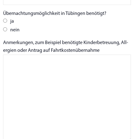
Über­nach­tungs­mög­lich­keit in Tübin­gen benötigt?
ja
nein
Anmer­kun­gen, zum Bei­spiel benö­tig­te Kin­der­be­treu­ung, All­
er­gien oder Antrag auf Fahrtkostenübernahme