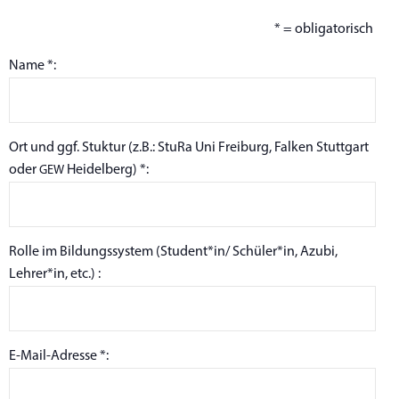
* = obligatorisch
Name *:
Ort und ggf. Stuk­tur (z.B.: Stu­Ra Uni Frei­burg, Fal­ken Stutt­gart
oder
Heidelberg) *:
GEW
Rol­le im Bil­dungs­sys­tem (Student*in/ Schüler*in, Azu­bi,
Lehrer*in, etc.) :
E‑Mail-Adres­­se *: