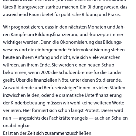
tä­res Bil­dungs­we­sen stark zu machen. Ein Bil­dungs­we­sen, das
aus­rei­chend Raum bie­tet für poli­ti­sche Bil­dung und Praxis.
Wir pro­gnos­ti­zie­ren, dass in den nächs­ten Mona­ten und Jah­
ren Kämp­fe um Bil­dungs­fi­nan­zie­rung und ‑kon­zep­te immer
wich­ti­ger wer­den. Denn die Öko­no­mi­sie­rung des Bil­dungs­
we­sens und die ein­her­ge­hen­de Ent­de­mo­kra­ti­sie­rung ste­hen
heu­te an ihrem Anfang und nicht, wie sich vie­le wün­schen
wür­den, an ihrem Ende. Sie wer­den einen neu­en Schub
bekom­men, wenn 2020 die Schul­den­brem­se für die Län­der
greift. Über die finan­zi­el­len Nöte, unter denen Stu­die­ren­de,
Aus­zu­bil­den­de und Berfuseinsteiger*innen in vie­len Städ­ten
inzwi­schen lei­den, oder die dra­ma­ti­sche Unter­fi­nan­zie­rung
der Kin­der­be­treu­ung müs­sen wir wohl kei­ne wei­te­ren Wor­te
ver­lie­ren. Hier for­miert sich schon längst Pro­test. Die­ser wird
nun — ange­sichts des Fach­kräf­te­man­gels — auch an Schu­len
unabdingbar.
Es ist an der Zeit sich zusammenzuschließen!