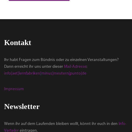
Kontakt
Ihr habt Fragen zum Bündnis oder zu einzelnen Veranstaltungen?
Dann erreicht ihr uns unter dieser
Mail-Adresse
:
info[aet]lernfabriken[minus]meutern[punto]de
Impressum
Newsletter
Wenn ihr auf dem Laufenden bleiben wollt, könnt ihr euch in den
Info-
Verteiler
eintragen.