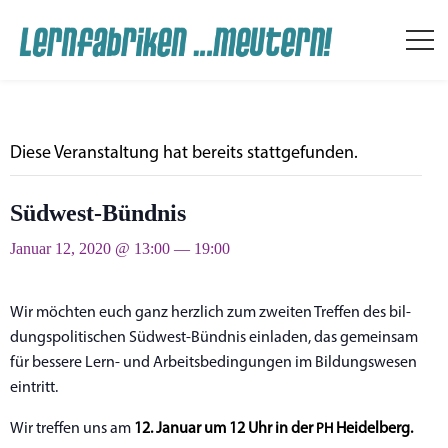
Die­se Ver­an­stal­tung hat bereits stattgefunden.
Südwest-Bündnis
Januar 12, 2020 @ 13:00
—
19:00
Events
Wir möch­ten euch ganz herz­lich zum zwei­ten Tref­fen des bil­
dungs­po­li­ti­schen Süd­­­west-Bün­d­­nis ein­la­den, das gemein­sam
für bes­se­re Lern- und Arbeits­be­din­gun­gen im Bil­dungs­we­sen
eintritt.
Wir tref­fen uns am
12. Janu­ar um 12 Uhr in der
Heidelberg.
PH