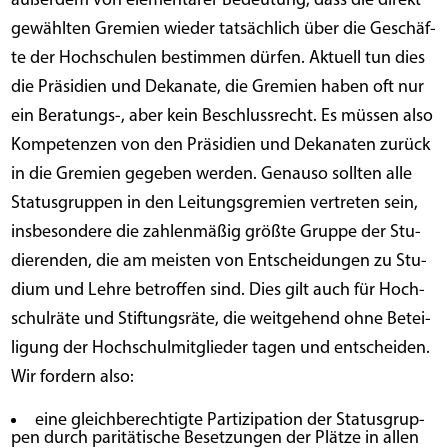
außer­dem von ele­men­ta­rer Bedeu­tung, dass die direkt
gewähl­ten Gre­mi­en wie­der tat­säch­lich über die Geschäf­
te der Hoch­schu­len bestim­men dür­fen. Aktu­ell tun dies
die Prä­si­di­en und Deka­na­te, die Gre­mi­en haben oft nur
ein Beratungs‑, aber kein Beschluss­recht. Es müs­sen also
Kom­pe­ten­zen von den Prä­si­di­en und Deka­na­ten zurück
in die Gre­mi­en gege­ben wer­den. Genau­so soll­ten alle
Sta­tus­grup­pen in den Lei­tungs­gre­mi­en ver­tre­ten sein,
ins­be­son­de­re die zah­len­mä­ßig größ­te Grup­pe der Stu­
die­ren­den, die am meis­ten von Ent­schei­dun­gen zu Stu­
di­um und Leh­re betrof­fen sind. Dies gilt auch für Hoch­
schul­rä­te und Stif­tungs­rä­te, die weit­ge­hend ohne Betei­
li­gung der Hoch­schul­mit­glie­der tagen und entscheiden.
Wir for­dern also:
eine gleich­be­rech­tig­te Par­ti­zi­pa­ti­on der Sta­tus­grup­
pen durch pari­tä­ti­sche Beset­zun­gen der Plät­ze in allen