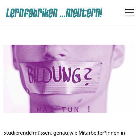
Studienfragen — Studierende
fragen. Gerechtigkeit
erfordert Demokratie
By
Redakteur:in
on
7. April 2015
in
Aktuelles
,
Positionen
Stu­die­ren­de müs­sen, genau wie Mitarbeiter*innen in