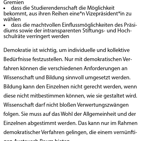
Gremien
dass die Stu­die­ren­den­schaft die Mög­lich­keit
bekommt, aus ihren Rei­hen eine*n Vizepräsident*in zu
wählen
dass die macht­vol­len Ein­fluss­mög­lich­kei­ten des Prä­si­
di­ums sowie der intrans­pa­ren­ten Stif­tungs- und Hoch­
schul­rä­te ver­rin­gert werden
Demo­kra­tie ist wich­tig, um indi­vi­du­el­le und kol­lek­ti­ve
Bedürf­nis­se fest­zu­stel­len. Nur mit demo­kra­ti­schen Ver­
fah­ren kön­nen die ver­schie­de­nen Anfor­de­run­gen an
Wis­sen­schaft und Bil­dung sinn­voll umge­setzt wer­den.
Bil­dung kann den Ein­zel­nen nicht gerecht wer­den, wenn
die­se nicht mit­be­stim­men kön­nen, wie sie gestal­tet wird.
Wis­sen­schaft darf nicht blo­ßen Ver­wer­tungs­zwän­gen
fol­gen. Sie muss auf das Wohl der All­ge­mein­heit und der
Ein­zel­nen abge­stimmt wer­den. Das kann nur im Rah­men
demo­kra­ti­scher Ver­fah­ren gelin­gen, die einem ver­nünf­ti­