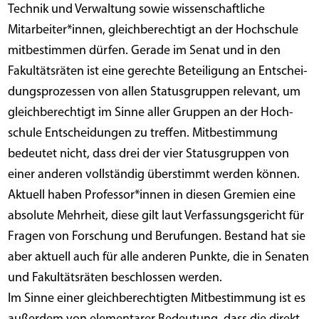
Tech­nik und Ver­wal­tung sowie wis­sen­schaft­li­che
Mitarbeiter*innen, gleich­be­rech­tigt an der Hoch­schu­le
mit­be­stim­men dür­fen. Gera­de im Senat und in den
Fakul­täts­rä­ten ist eine gerech­te Betei­li­gung an Ent­schei­
dungs­pro­zes­sen von allen Sta­tus­grup­pen rele­vant, um
gleich­be­rech­tigt im Sin­ne aller Grup­pen an der Hoch­
schu­le Ent­schei­dun­gen zu tref­fen. Mit­be­stim­mung
bedeu­tet nicht, dass drei der vier Sta­tus­grup­pen von
einer ande­ren voll­stän­dig über­stimmt wer­den können.
Aktu­ell haben Professor*innen in die­sen Gre­mi­en eine
abso­lu­te Mehr­heit, die­se gilt laut Ver­fas­sungs­ge­richt für
Fra­gen von For­schung und Beru­fun­gen. Bestand hat sie
aber aktu­ell auch für alle ande­ren Punk­te, die in Sena­ten
und Fakul­täts­rä­ten beschlos­sen werden.
Im Sin­ne einer gleich­be­rech­tig­ten Mit­be­stim­mung ist es