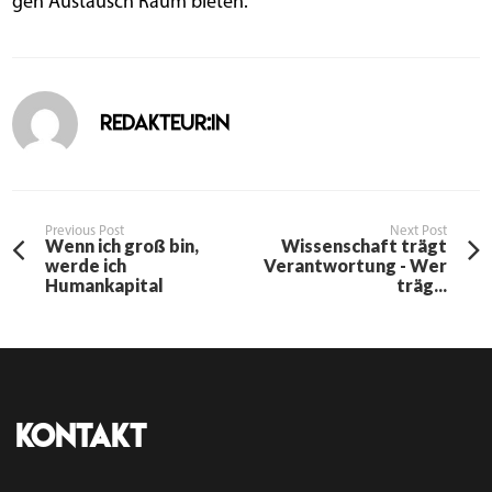
gen Aus­tausch Raum bieten.
Redakteur:in
Previous Post
Next Post
Wenn ich groß bin,
Wissenschaft trägt
werde ich
Verantwortung - Wer
Humankapital
träg...
Kontakt