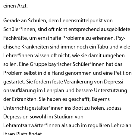
einen Arzt.
Gera­de an Schu­len, dem Lebens­mit­tel­punkt von
Schüler*innen, sind oft nicht ent­spre­chend aus­ge­bil­de­te
Fach­kräf­te, um ernst­haf­te Pro­ble­me zu erken­nen. Psy­
chi­sche Krank­hei­ten sind immer noch ein Tabu und vie­le
Lehrer*innen wis­sen oft nicht, wie sie damit umge­hen
sol­len. Eine Grup­pe bay­ri­scher Schüler*innen hat das
Pro­blem selbst in die Hand genom­men und eine Peti­ti­on
gestar­tet. Sie for­dern fes­te Ver­an­ke­rung von Depres­si­
ons­auf­klä­rung im Lehr­plan und bes­se­re Unter­stüt­zung
der Erkrank­ten. Sie haben es geschafft, Bay­erns
Unterrichtsgestalter*innen ins Boot zu holen, sodass
Depres­si­on sowohl im Stu­di­um von
Lehramtsanwärter*innen als auch im regu­lä­ren Lehr­plan
ihren Platz findet.