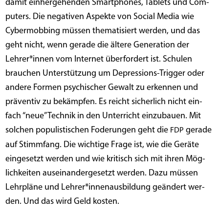
damit ein­her­ge­hen­den Smart­phones, Tablets und Com­
pu­ters. Die nega­ti­ven Aspek­te von Social Media wie
Cyber­mob­bing müs­sen the­ma­ti­siert wer­den, und das
geht nicht, wenn gera­de die älte­re Gene­ra­ti­on der
Lehrer*innen vom Inter­net über­for­dert ist. Schu­len
brau­chen Unter­stüt­zung um Depres­si­ons-Trig­ger oder
ande­re For­men psy­chi­scher Gewalt zu erken­nen und
prä­ven­tiv zu bekämp­fen. Es reicht sicher­lich nicht ein­
fach “neue” Tech­nik in den Unter­richt ein­zu­bau­en. Mit
sol­chen popu­lis­ti­schen Fode­run­gen geht die
gera­de
FDP
auf Stimm­fang. Die wich­ti­ge Fra­ge ist, wie die Gerä­te
ein­ge­setzt wer­den und wie kri­tisch sich mit ihren Mög­
lich­kei­ten aus­ein­an­der­ge­setzt wer­den. Dazu müs­sen
Lehr­plä­ne und Lehrer*innenausbildung geän­dert wer­
den. Und das wird Geld kosten.