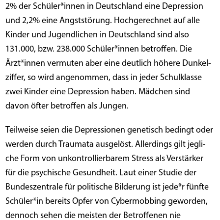
2% der Schüler*innen in Deutsch­land eine Depres­si­on
und 2,2% eine Angst­stö­rung. Hoch­ge­rech­net auf alle
Kin­der und Jugend­li­chen in Deutsch­land sind also
131.000, bzw. 238.000 Schüler*innen betrof­fen. Die
Ärzt*innen ver­mu­ten aber eine deut­lich höhe­re Dun­kel­
zif­fer, so wird ange­nom­men, dass in jeder Schul­klas­se
zwei Kin­der eine Depres­si­on haben. Mäd­chen sind
davon öfter betrof­fen als Jungen.
Teil­wei­se sei­en die Depres­sio­nen gene­tisch bedingt oder
wer­den durch Trau­ma­ta aus­ge­löst. Aller­dings gilt jeg­li­
che Form von unkon­trol­lier­ba­rem Stress als Ver­stär­ker
für die psy­chi­sche Gesund­heit. Laut einer Stu­die der
Bun­des­zen­tra­le für poli­ti­sche Bil­de­rung ist jede*r fünf­te
Schüler*in bereits Opfer von Cyber­mob­bing gewor­den,
den­noch sehen die meis­ten der Betrof­fe­nen nie