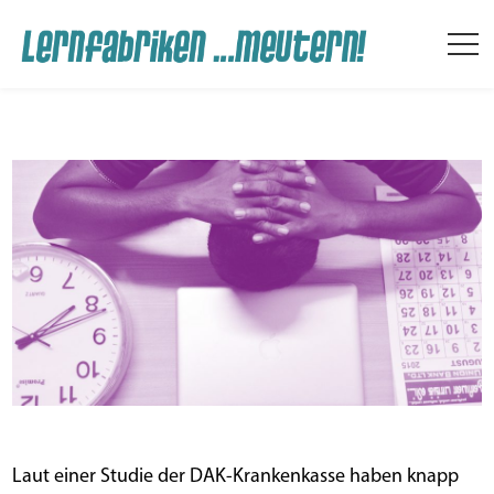
Depressionen bei
Schüler*innen
By
sandro
on
30. Januar 2020
in
Aktuelles
Laut einer Stu­die der DAK-Kran­ken­kas­se haben knapp