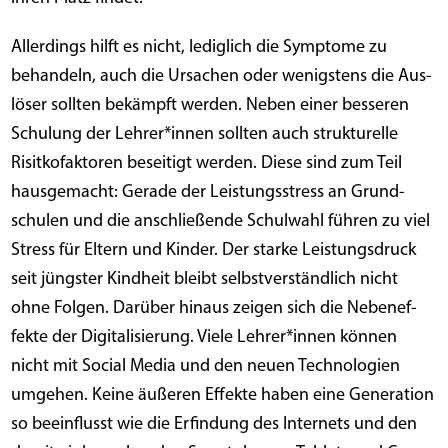
Aller­dings hilft es nicht, ledig­lich die Sym­pto­me zu
behan­deln, auch die Ursa­chen oder wenigs­tens die Aus­
lö­ser soll­ten bekämpft wer­den. Neben einer bes­se­ren
Schu­lung der Lehrer*innen soll­ten auch struk­tu­rel­le
Risit­ko­fak­to­ren besei­tigt wer­den. Die­se sind zum Teil
haus­ge­macht: Gera­de der Leis­tungs­stress an Grund­
schu­len und die anschlie­ßen­de Schul­wahl füh­ren zu viel
Stress für Eltern und Kin­der. Der star­ke Leis­tungs­druck
seit jüngs­ter Kind­heit bleibt selbst­ver­ständ­lich nicht
ohne Fol­gen. Dar­über hin­aus zei­gen sich die Neben­ef­
fek­te der Digi­ta­li­sie­rung. Vie­le Lehrer*innen kön­nen
nicht mit Social Media und den neu­en Tech­no­lo­gien
umge­hen. Kei­ne äuße­ren Effek­te haben eine Gene­ra­ti­on
so beein­flusst wie die Erfin­dung des Inter­nets und den