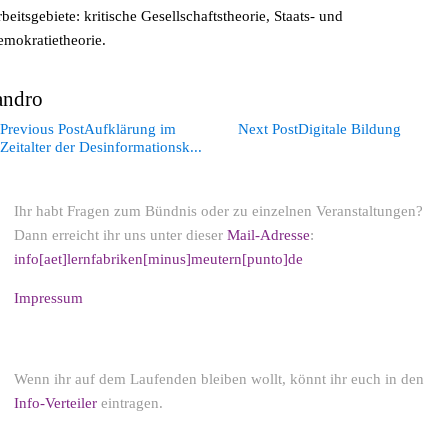
beits­ge­bie­te: kri­ti­sche Gesell­schafts­theo­rie, Staats- und
mokratietheorie.
andro
Previous Post
Aufklärung im
Next Post
Digitale Bildung
Zeitalter der Desinformationsk...
Kontakt
Ihr habt Fragen zum Bündnis oder zu einzelnen Veranstaltungen?
Dann erreicht ihr uns unter dieser
Mail-Adresse
:
info[aet]lernfabriken[minus]meutern[punto]de
Impressum
Newsletter
Wenn ihr auf dem Laufenden bleiben wollt, könnt ihr euch in den
Info-Verteiler
eintragen.