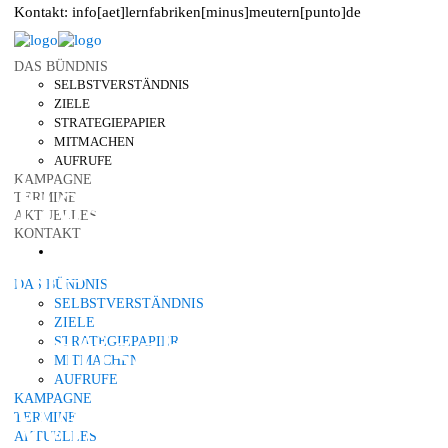
Kontakt: info[aet]lernfabriken[minus]meutern[punto]de
DAS
BÜNDNIS
SELBSTVERSTÄNDNIS
ZIELE
STRATEGIEPAPIER
MITMACHEN
AUFRUFE
Hegemonie und
KAMPAGNE
TERMINE
AKTUELLES
KONTAKT
die Produktion
DAS
BÜNDNIS
SELBSTVERSTÄNDNIS
ZIELE
kritischen
STRATEGIEPAPIER
MITMACHEN
AUFRUFE
KAMPAGNE
Wissens
TERMINE
AKTUELLES