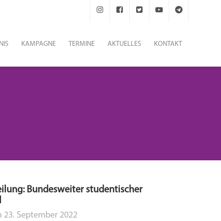
NIS
KAMPAGNE
TERMINE
AKTUELLES
KONTAKT
ilung: Bundesweiter studentischer
l
n
23. September 2022