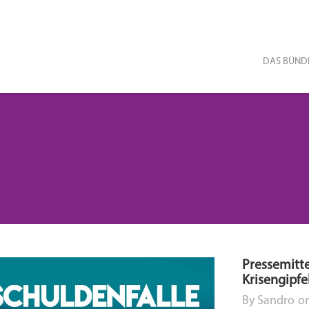
DAS
BÜND
Pressemitte
Krisengipfe
By
Sandro
o