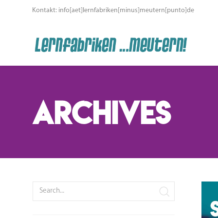
Kontakt: info[aet]lernfabriken[minus]meutern[punto]de
Archives