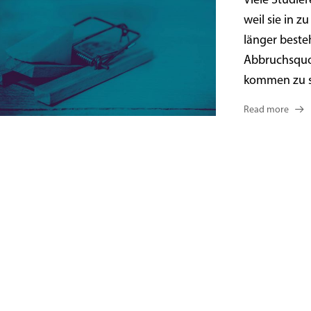
Viele Studie
weil sie in z
länger beste
Abbruchsquo
kommen zu sp
Read more