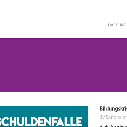
DAS
BÜND
Bildungskri
By
Sandro
o