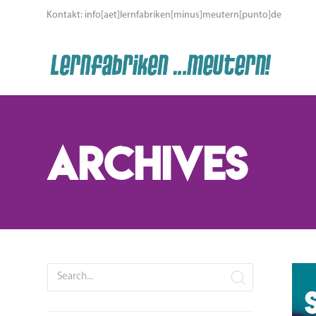
Kontakt: info[aet]lernfabriken[minus]meutern[punto]de
Archives