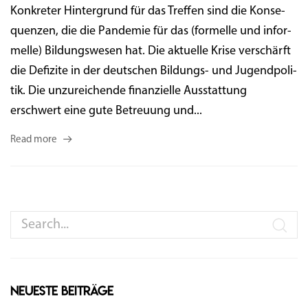
Kon­kre­ter Hin­ter­grund für das Tref­fen sind die Kon­se­
quen­zen, die die Pan­de­mie für das (for­mel­le und infor­
mel­le) Bil­dungs­we­sen hat. Die aktu­el­le Kri­se ver­schärft
die Defi­zi­te in der deut­schen Bil­dungs- und Jugend­po­li­
tik. Die unzu­rei­chen­de finan­zi­el­le Aus­stat­tung
erschwert eine gute Betreu­ung und...
Read more
Neueste Beiträge